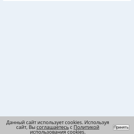
Данный сайт использует cookies. Используя
сайт, Вы
соглашаетесь
с
Политикой
Принять
использования cookies
.