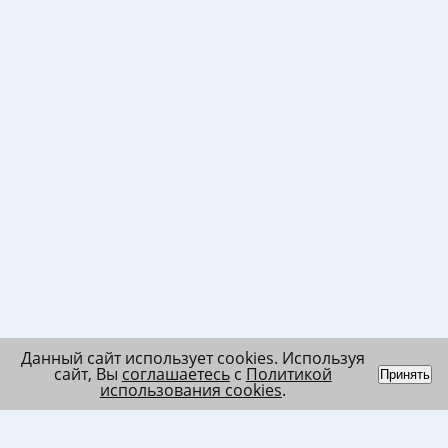
Данный сайт использует cookies. Используя
сайт, Вы
соглашаетесь
с
Политикой
Принять
использования cookies
.