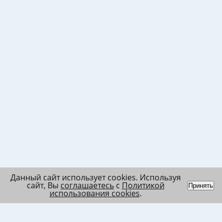
Данный сайт использует cookies. Используя
сайт, Вы
соглашаетесь
с
Политикой
Принять
использования cookies
.