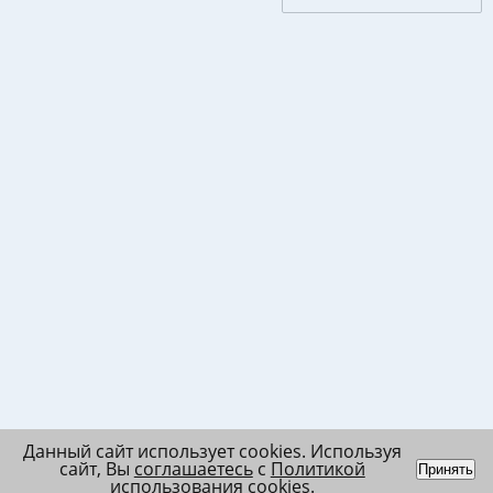
Данный сайт использует cookies. Используя
сайт, Вы
соглашаетесь
с
Политикой
Принять
использования cookies
.