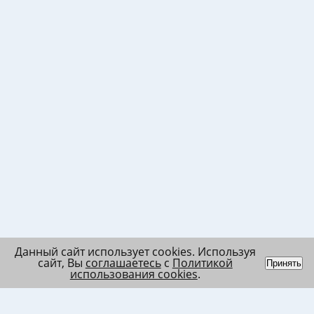
Данный сайт использует cookies. Используя
сайт, Вы
соглашаетесь
с
Политикой
Принять
использования cookies
.