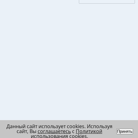
Данный сайт использует cookies. Используя
сайт, Вы
соглашаетесь
с
Политикой
Принять
использования cookies
.