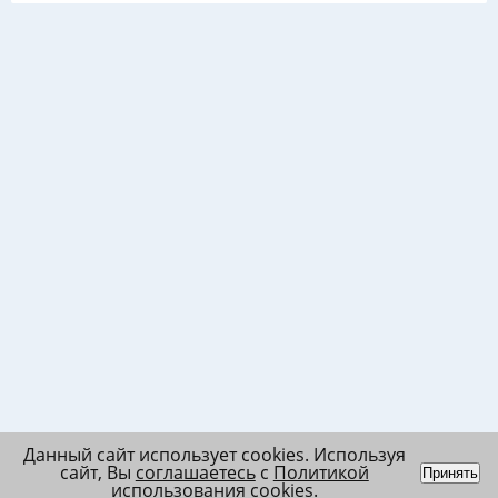
Данный сайт использует cookies. Используя
сайт, Вы
соглашаетесь
с
Политикой
Принять
использования cookies
.