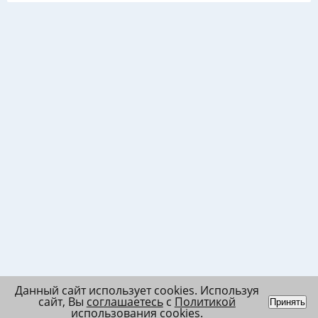
Данный сайт использует cookies. Используя
сайт, Вы
соглашаетесь
с
Политикой
Принять
использования cookies
.