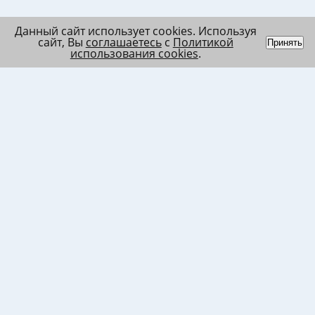
Данный сайт использует cookies. Используя
сайт, Вы
соглашаетесь
с
Политикой
Принять
использования cookies
.
Индивидуальный
Политика обработки
Лента
предприниматель
персональных данных
Список
Колесников Андрей
Пользовательское
в/ч МО
Николаевич
соглашение
Список
ИНН 120201509675
Согласие на
в/ч ВВ
ОГРНИП
использование файлов
317121500003144
cookies
Согласие на обработку
ПД клиента
Согласие на передачу