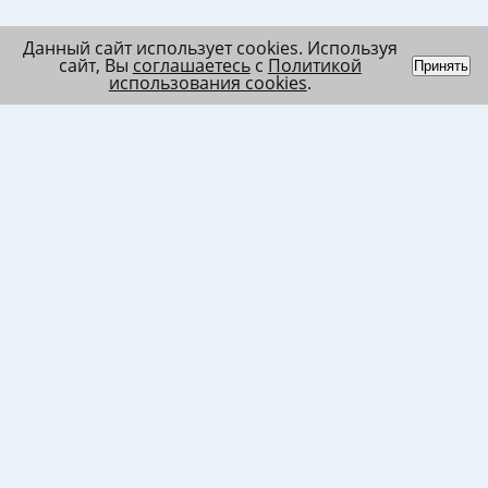
Данный сайт использует cookies. Используя
сайт, Вы
соглашаетесь
с
Политикой
Принять
использования cookies
.
Индивидуальный
Политика обработки
Лента
предприниматель
персональных данных
Список
Колесников Андрей
Пользовательское
в/ч МО
Николаевич
соглашение
Список
ИНН 120201509675
Согласие на
в/ч ВВ
ОГРНИП
использование файлов
317121500003144
cookies
Согласие на обработку
ПД клиента
Согласие на передачу