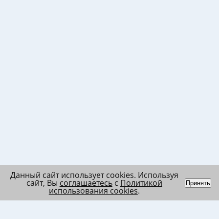
Данный сайт использует cookies. Используя
сайт, Вы
соглашаетесь
с
Политикой
Принять
использования cookies
.