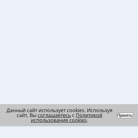
Данный сайт использует cookies. Используя
сайт, Вы
соглашаетесь
с
Политикой
Принять
использования cookies
.