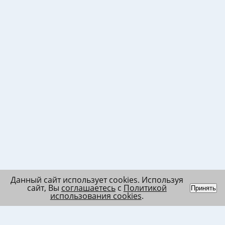
Данный сайт использует cookies. Используя
сайт, Вы
соглашаетесь
с
Политикой
Принять
использования cookies
.