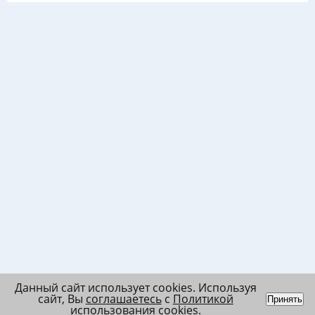
Данный сайт использует cookies. Используя
сайт, Вы
соглашаетесь
с
Политикой
Принять
использования cookies
.