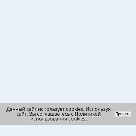
Данный сайт использует cookies. Используя
сайт, Вы
соглашаетесь
с
Политикой
Принять
использования cookies
.