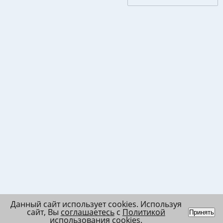
Данный сайт использует cookies. Используя
сайт, Вы
соглашаетесь
с
Политикой
Принять
использования cookies
.