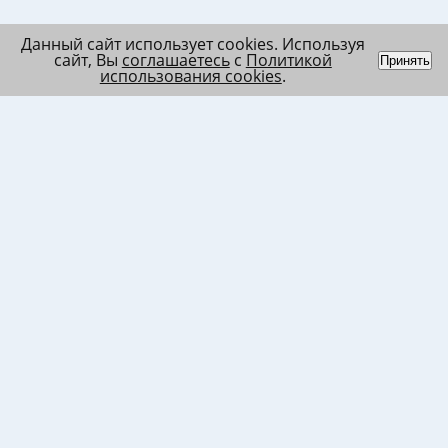
Данный сайт использует cookies. Используя
сайт, Вы
соглашаетесь
с
Политикой
Принять
использования cookies
.
Индивидуальный
Политика обработки
Лента
предприниматель
персональных данных
Список
Колесников Андрей
Пользовательское
в/ч МО
Николаевич
соглашение
Список
ИНН 120201509675
Согласие на
в/ч ВВ
ОГРНИП
использование файлов
317121500003144
cookies
Согласие на обработку
ПД клиента
Согласие на передачу