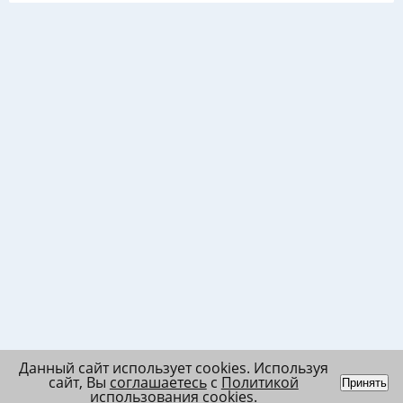
Данный сайт использует cookies. Используя
сайт, Вы
соглашаетесь
с
Политикой
Принять
использования cookies
.