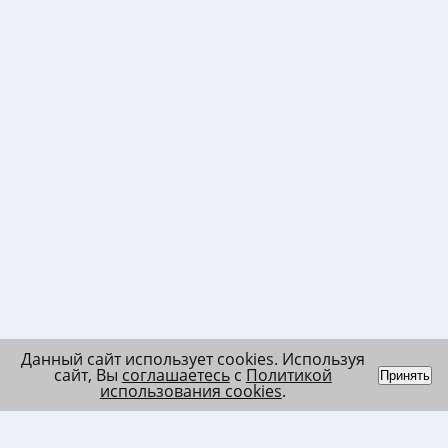
Данный сайт использует cookies. Используя
сайт, Вы
соглашаетесь
с
Политикой
Принять
использования cookies
.