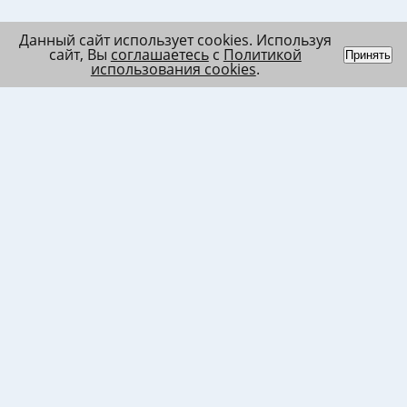
Данный сайт использует cookies. Используя
сайт, Вы
соглашаетесь
с
Политикой
Принять
использования cookies
.
Индивидуальный
Политика обработки
Лента
предприниматель
персональных данных
Список
Колесников Андрей
Пользовательское
в/ч МО
Николаевич
соглашение
Список
ИНН 120201509675
Согласие на
в/ч ВВ
ОГРНИП
использование файлов
317121500003144
cookies
Согласие на обработку
ПД клиента
Согласие на передачу