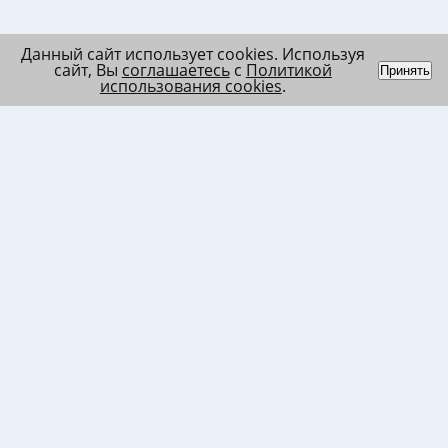
Данный сайт использует cookies. Используя
сайт, Вы
соглашаетесь
с
Политикой
Принять
использования cookies
.
Индивидуальный
Политика обработки
Лента
предприниматель
персональных данных
Список
Колесников Андрей
Пользовательское
в/ч МО
Николаевич
соглашение
Список
ИНН 120201509675
Согласие на
в/ч ВВ
ОГРНИП
использование файлов
317121500003144
cookies
Согласие на обработку
ПД клиента
Согласие на передачу