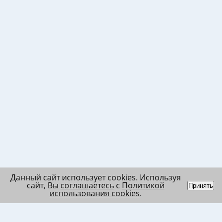
Данный сайт использует cookies. Используя
сайт, Вы
соглашаетесь
с
Политикой
Принять
использования cookies
.