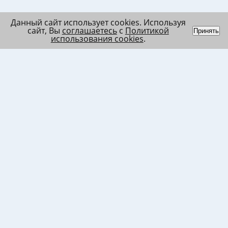
Данный сайт использует cookies. Используя
сайт, Вы
соглашаетесь
с
Политикой
Принять
использования cookies
.
Индивидуальный
Политика обработки
Лента
предприниматель
персональных данных
Список
Колесников Андрей
Пользовательское
в/ч МО
Николаевич
соглашение
Список
ИНН 120201509675
Согласие на
в/ч ВВ
ОГРНИП
использование файлов
317121500003144
cookies
Согласие на обработку
ПД клиента
Согласие на передачу