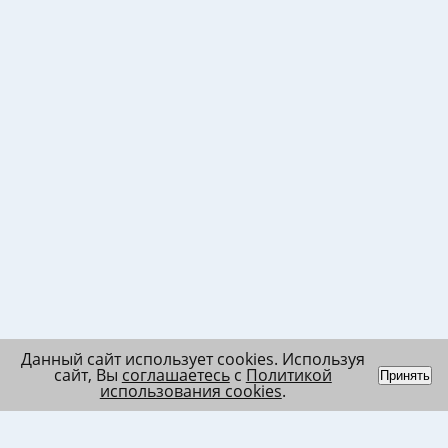
Данный сайт использует cookies. Используя
сайт, Вы
соглашаетесь
с
Политикой
Принять
использования cookies
.