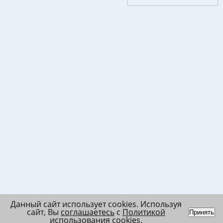
Данный сайт использует cookies. Используя
сайт, Вы
соглашаетесь
с
Политикой
Принять
использования cookies
.