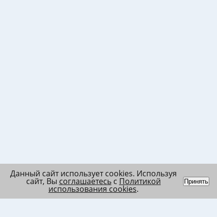
Данный сайт использует cookies. Используя
сайт, Вы
соглашаетесь
с
Политикой
Принять
использования cookies
.