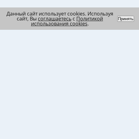
Данный сайт использует cookies. Используя
сайт, Вы
соглашаетесь
с
Политикой
Принять
использования cookies
.
Индивидуальный
Политика обработки
Лента
предприниматель
персональных данных
Список
Колесников Андрей
Пользовательское
в/ч МО
Николаевич
соглашение
Список
ИНН 120201509675
Согласие на
в/ч ВВ
ОГРНИП
использование файлов
317121500003144
cookies
Согласие на обработку
ПД клиента
Согласие на передачу