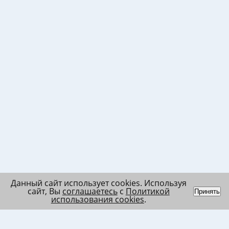
Данный сайт использует cookies. Используя
сайт, Вы
соглашаетесь
с
Политикой
Принять
использования cookies
.