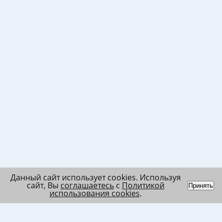
Данный сайт использует cookies. Используя
сайт, Вы
соглашаетесь
с
Политикой
Принять
использования cookies
.