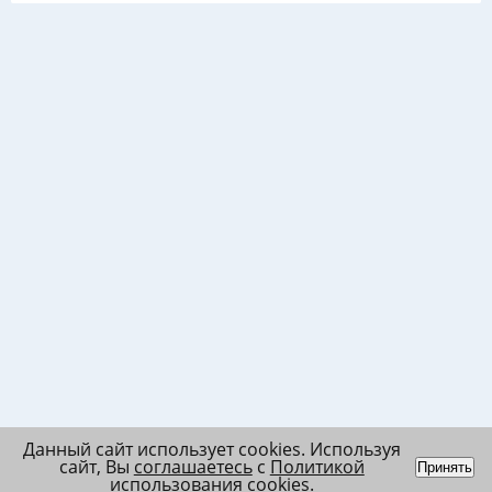
Данный сайт использует cookies. Используя
сайт, Вы
соглашаетесь
с
Политикой
Принять
использования cookies
.