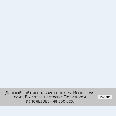
Данный сайт использует cookies. Используя
сайт, Вы
соглашаетесь
с
Политикой
Принять
использования cookies
.