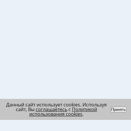
Данный сайт использует cookies. Используя
сайт, Вы
соглашаетесь
с
Политикой
Принять
использования cookies
.