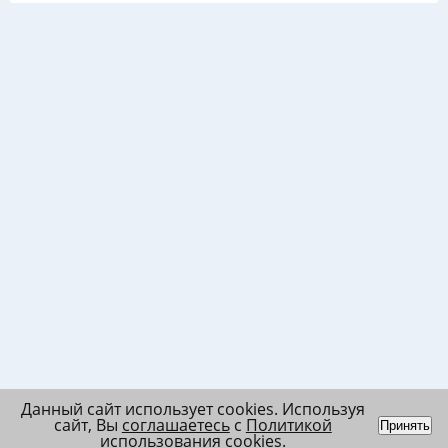
Данный сайт использует cookies. Используя
сайт, Вы
соглашаетесь
с
Политикой
Принять
использования cookies
.