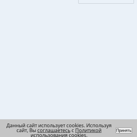
Данный сайт использует cookies. Используя
сайт, Вы
соглашаетесь
с
Политикой
Принять
использования cookies
.