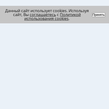
Данный сайт использует cookies. Используя
сайт, Вы
соглашаетесь
с
Политикой
Принять
использования cookies
.
Индивидуальный
Политика обработки
Лента
предприниматель
персональных данных
Список
Колесников Андрей
Пользовательское
в/ч МО
Николаевич
соглашение
Список
ИНН 120201509675
Согласие на
в/ч ВВ
ОГРНИП
использование файлов
317121500003144
cookies
Согласие на обработку
ПД клиента
Согласие на передачу