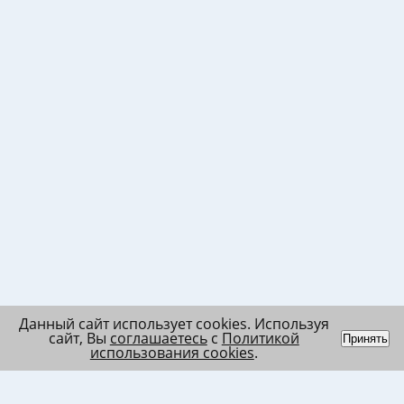
Данный сайт использует cookies. Используя
сайт, Вы
соглашаетесь
с
Политикой
Принять
использования cookies
.