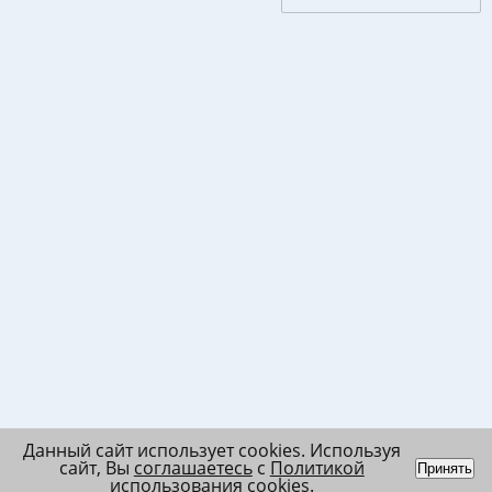
Данный сайт использует cookies. Используя
сайт, Вы
соглашаетесь
с
Политикой
Принять
использования cookies
.