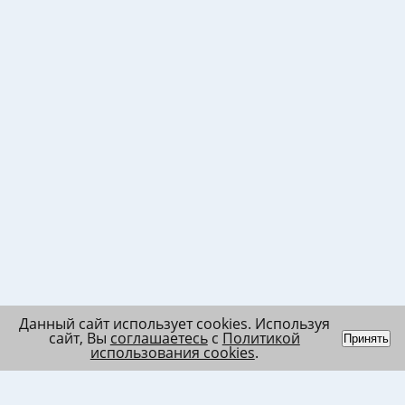
Данный сайт использует cookies. Используя
сайт, Вы
соглашаетесь
с
Политикой
Принять
использования cookies
.