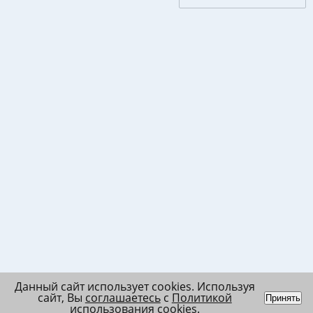
Данный сайт использует cookies. Используя
сайт, Вы
соглашаетесь
с
Политикой
Принять
использования cookies
.