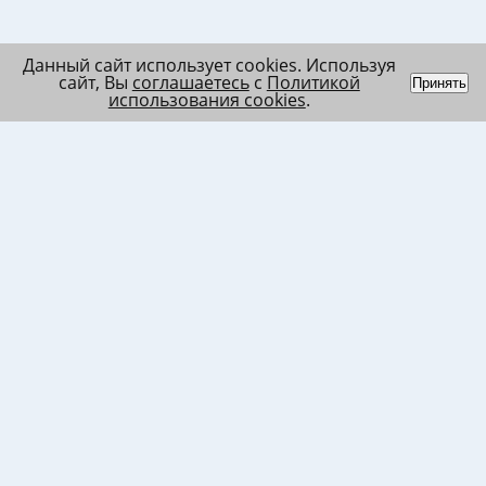
Данный сайт использует cookies. Используя
сайт, Вы
соглашаетесь
с
Политикой
Принять
использования cookies
.
Индивидуальный
Политика обработки
Лента
предприниматель
персональных данных
Список
Колесников Андрей
Пользовательское
в/ч МО
Николаевич
соглашение
Список
ИНН 120201509675
Согласие на
в/ч ВВ
ОГРНИП
использование файлов
317121500003144
cookies
Согласие на обработку
ПД клиента