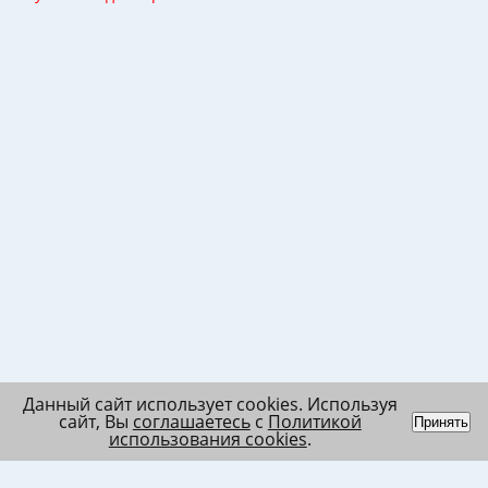
Данный сайт использует cookies. Используя
сайт, Вы
соглашаетесь
с
Политикой
Принять
использования cookies
.