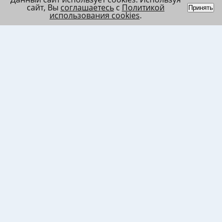
сайт, Вы
соглашаетесь
с
Политикой
Принять
использования cookies
.
Индивидуальный
Политика обработки
Лента
предприниматель
персональных данных
Список
Колесников Андрей
Пользовательское
в/ч МО
Николаевич
соглашение
Список
ИНН 120201509675
Согласие на
в/ч ВВ
ОГРНИП
использование файлов
317121500003144
cookies
Согласие на обработку
ПД клиента
Согласие на передачу
ПД третьим лицам