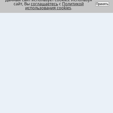
сайт, Вы
соглашаетесь
с
Политикой
Принять
использования cookies
.
Индивидуальный
Политика обработки
Лента
предприниматель
персональных данных
Список
Колесников Андрей
Пользовательское
в/ч МО
Николаевич
соглашение
Список
ИНН 120201509675
Согласие на
в/ч ВВ
ОГРНИП
использование файлов
317121500003144
cookies
Согласие на обработку
ПД клиента
Согласие на передачу
ПД третьим лицам