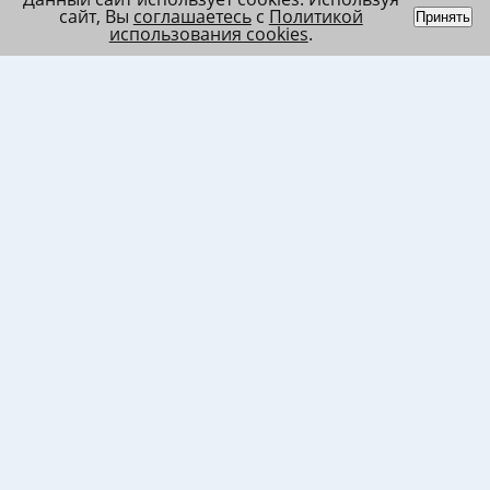
сайт, Вы
соглашаетесь
с
Политикой
Принять
использования cookies
.
Индивидуальный
Политика обработки
Лента
предприниматель
персональных данных
Список
Колесников Андрей
Пользовательское
в/ч МО
Николаевич
соглашение
Список
ИНН 120201509675
Согласие на
в/ч ВВ
ОГРНИП
использование файлов
317121500003144
cookies
Согласие на обработку
ПД клиента
Согласие на передачу
ПД третьим лицам