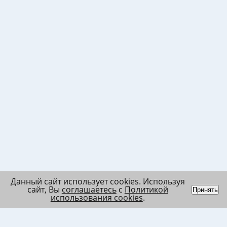
Данный сайт использует cookies. Используя
сайт, Вы
соглашаетесь
с
Политикой
Принять
использования cookies
.