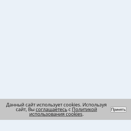
Данный сайт использует cookies. Используя
сайт, Вы
соглашаетесь
с
Политикой
Принять
использования cookies
.