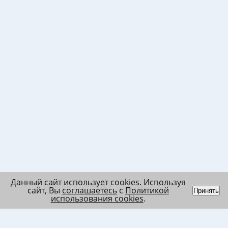
Данный сайт использует cookies. Используя
сайт, Вы
соглашаетесь
с
Политикой
Принять
использования cookies
.