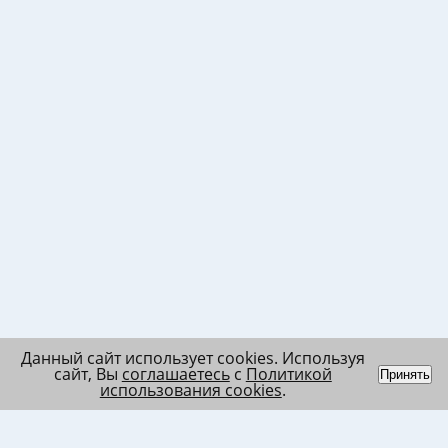
Данный сайт использует cookies. Используя
сайт, Вы
соглашаетесь
с
Политикой
Принять
использования cookies
.