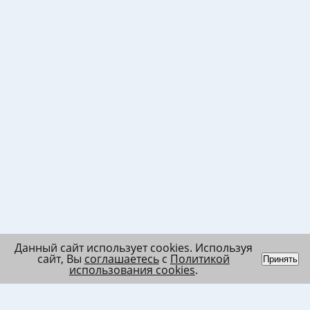
Данный сайт использует cookies. Используя
сайт, Вы
соглашаетесь
с
Политикой
Принять
использования cookies
.