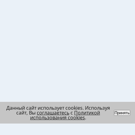
Данный сайт использует cookies. Используя
сайт, Вы
соглашаетесь
с
Политикой
Принять
использования cookies
.